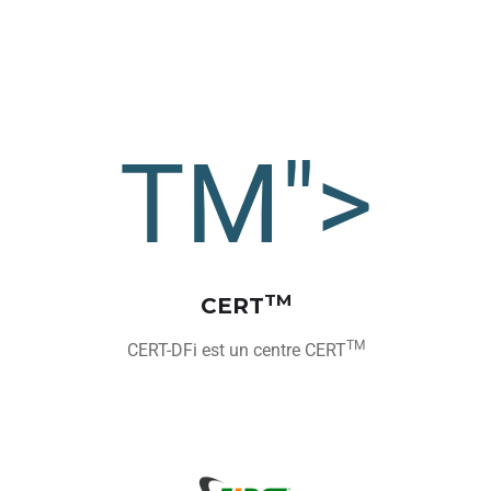
TM">
TM
CERT
TM
CERT-DFi est un centre CERT