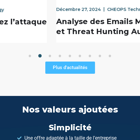
Décembre 27, 2024
CHEOPS Technology
Analyse des Emails Malveillants
et Threat Hunting Automatisés
1
2
3
4
5
6
7
8
9
Plus d'actualités
Nos valeurs ajoutées
Simplicité
Une offre adaptée à la taille de l’entreprise